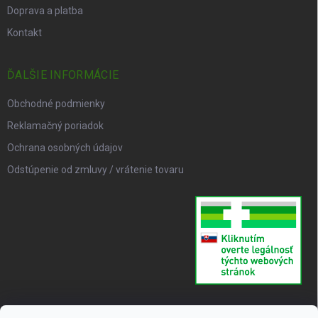
Doprava a platba
Kontakt
ĎALŠIE INFORMÁCIE
Obchodné podmienky
Reklamačný poriadok
Ochrana osobných údajov
Odstúpenie od zmluvy / vrátenie tovaru