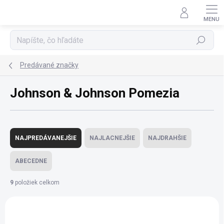
Prejsť
na
obsah
Hľadať
Predávané značky
Johnson & Johnson Pomezia
R
a
NAJPREDÁVANEJŠIE
NAJLACNEJŠIE
NAJDRAHŠIE
d
e
ABECEDNE
n
i
9
položiek celkom
e
V
p
ý
r
p