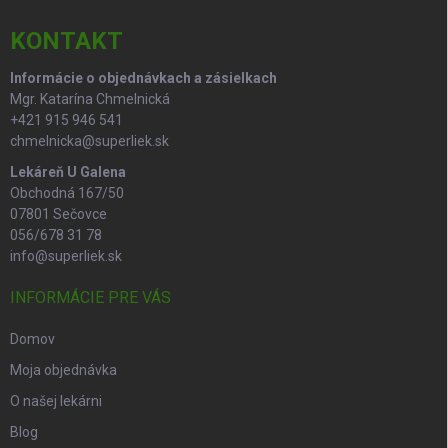
p
t
r
i
KONTAKT
v
e
k
Informácie o objednávkach a zásielkach
y
Mgr. Katarína Chmelnická
v
ý
+421 915 946 541
p
chmelnicka@superliek.sk
i
Lekáreň U Galena
s
Obchodná 167/50
u
07801 Sečovce
056/678 31 78
info@superliek.sk
INFORMÁCIE PRE VÁS
Domov
Moja objednávka
O našej lekárni
Blog