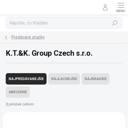
Prejsť
na
obsah
Hľadať
Predávané značky
K.T.&K. Group Czech s.r.o.
R
a
NAJPREDÁVANEJŠIE
NAJLACNEJŠIE
NAJDRAHŠIE
d
e
ABECEDNE
n
i
2
položiek celkom
e
V
p
ý
r
p