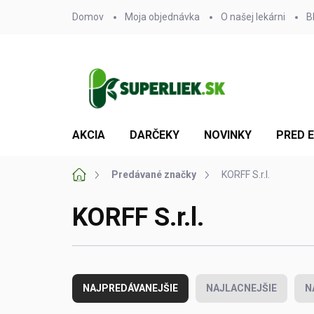
Prejsť
Domov
Moja objednávka
O našej lekárni
B
na
obsah
AKCIA
DARČEKY
NOVINKY
PRED 
Domov
Predávané značky
KORFF S.r.l.
KORFF S.r.l.
R
a
NAJPREDÁVANEJŠIE
NAJLACNEJŠIE
N
d
e