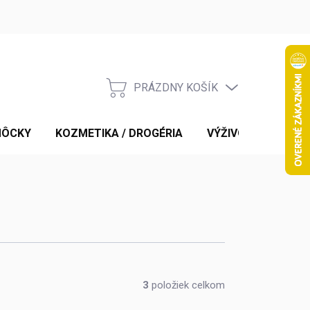
PRÁZDNY KOŠÍK
NÁKUPNÝ
KOŠÍK
MÔCKY
KOZMETIKA / DROGÉRIA
VÝŽIVOVÉ DOPLNK
3
položiek celkom