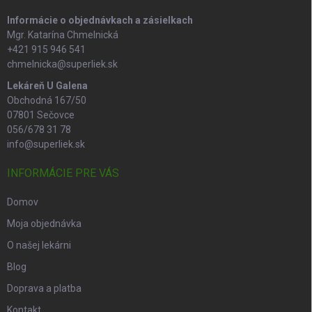
e
Informácie o objednávkach a zásielkach
Mgr. Katarína Chmelnická
+421 915 946 541
chmelnicka@superliek.sk
Lekáreň U Galena
Obchodná 167/50
07801 Sečovce
056/678 31 78
info@superliek.sk
INFORMÁCIE PRE VÁS
Domov
Moja objednávka
O našej lekárni
Blog
Doprava a platba
Kontakt