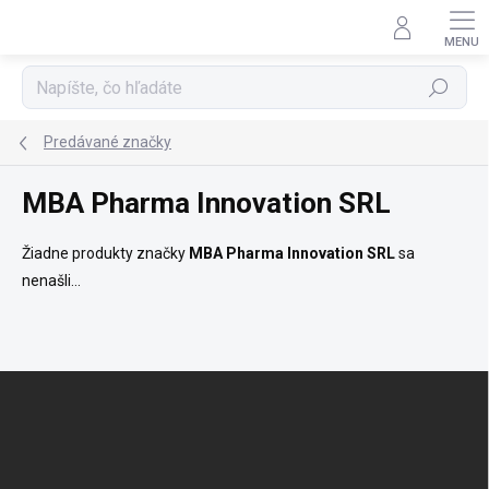
Prejsť
na
obsah
Hľadať
Predávané značky
MBA Pharma Innovation SRL
Žiadne produkty značky
MBA Pharma Innovation SRL
sa
nenašli...
Z
á
p
ä
t