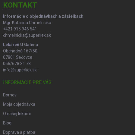
i
KONTAKT
e
Informácie o objednávkach a zásielkach
Mgr. Katarína Chmelnická
+421 915 946 541
chmelnicka@superliek.sk
Lekáreň U Galena
Obchodná 167/50
07801 Sečovce
056/678 31 78
info@superliek.sk
INFORMÁCIE PRE VÁS
Domov
Moja objednávka
O našej lekárni
Blog
Doprava a platba