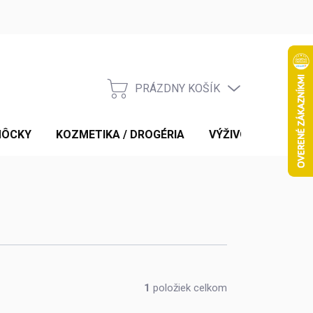
PRÁZDNY KOŠÍK
NÁKUPNÝ
KOŠÍK
MÔCKY
KOZMETIKA / DROGÉRIA
VÝŽIVOVÉ DOPLNK
1
položiek celkom