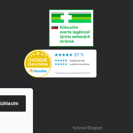
e
Súhlasím
Vytvoril Shoptet