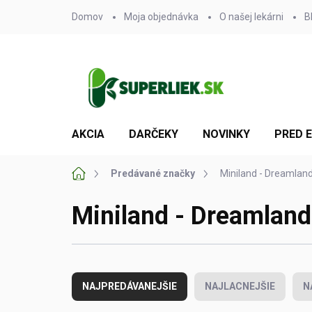
Prejsť
Domov
Moja objednávka
O našej lekárni
B
na
obsah
AKCIA
DARČEKY
NOVINKY
PRED 
Domov
Predávané značky
Miniland - Dreamlan
Miniland - Dreamland
R
a
NAJPREDÁVANEJŠIE
NAJLACNEJŠIE
N
d
e