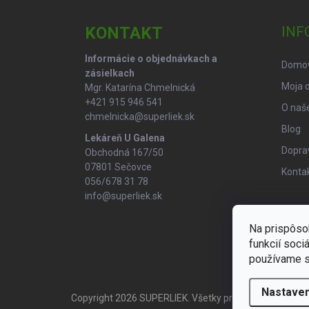
p
ä
KONTAKT
INF
t
i
Informácie o objednávkach a
Domo
e
zásielkach
Moja 
Mgr. Katarína Chmelnická
+421 915 946 541
O naše
chmelnicka@superliek.sk
Blog
Lekáreň U Galena
Doprav
Obchodná 167/50
07801 Sečovce
Konta
056/678 31 78
info@superliek.sk
Na prispôso
funkcií soci
používame s
Nastaven
Copyright 2026
SUPERLIEK
. Všetky práva vyhradené.
U