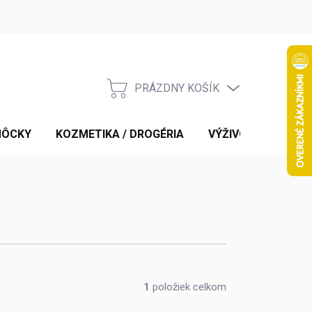
PRÁZDNY KOŠÍK
NÁKUPNÝ
KOŠÍK
MÔCKY
KOZMETIKA / DROGÉRIA
VÝŽIVOVÉ DOPLNK
1
položiek celkom