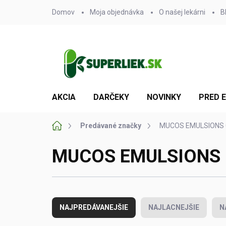
Prejsť
Domov
Moja objednávka
O našej lekárni
B
na
obsah
AKCIA
DARČEKY
NOVINKY
PRED 
Domov
Predávané značky
MUCOS EMULSIONS
MUCOS EMULSIONS
R
a
NAJPREDÁVANEJŠIE
NAJLACNEJŠIE
N
d
e