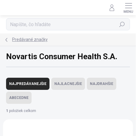
Prejsť
na
obsah
Hľadať
Predávané značky
Novartis Consumer Health S.A.
R
a
NAJPREDÁVANEJŠIE
NAJLACNEJŠIE
NAJDRAHŠIE
d
e
ABECEDNE
n
i
1
položiek celkom
e
V
p
ý
r
p