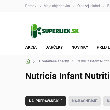
Prejsť
Domov
Moja objednávka
O našej lekárni
B
na
obsah
AKCIA
DARČEKY
NOVINKY
PRED 
Domov
Predávané značky
Nutricia Infant Nutriti
Nutricia Infant Nutrit
R
a
NAJPREDÁVANEJŠIE
NAJLACNEJŠIE
N
d
e