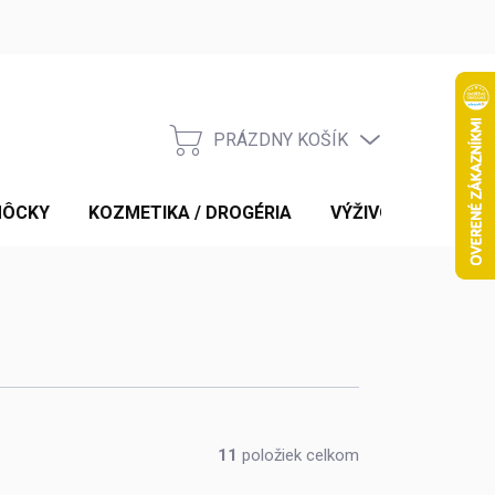
PRÁZDNY KOŠÍK
NÁKUPNÝ
KOŠÍK
MÔCKY
KOZMETIKA / DROGÉRIA
VÝŽIVOVÉ DOPLNK
11
položiek celkom