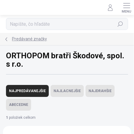
Prejsť
na
obsah
Hľadať
Predávané značky
ORTHOPOM bratři Škodové, spol.
s r.o.
R
a
NAJPREDÁVANEJŠIE
NAJLACNEJŠIE
NAJDRAHŠIE
d
e
ABECEDNE
n
i
1
položiek celkom
e
V
p