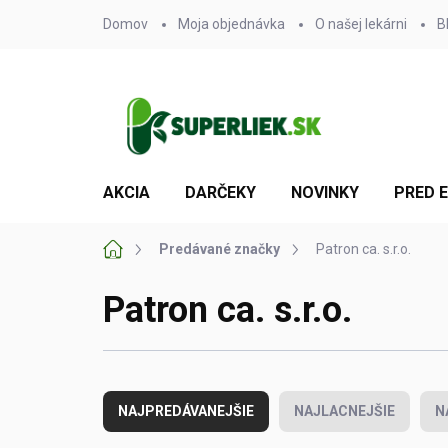
Prejsť
Domov
Moja objednávka
O našej lekárni
B
na
obsah
AKCIA
DARČEKY
NOVINKY
PRED 
Domov
Predávané značky
Patron ca. s.r.o.
Patron ca. s.r.o.
R
a
NAJPREDÁVANEJŠIE
NAJLACNEJŠIE
N
d
e