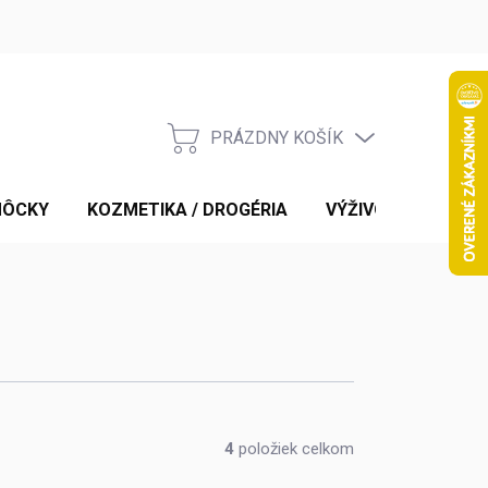
PRÁZDNY KOŠÍK
NÁKUPNÝ
KOŠÍK
MÔCKY
KOZMETIKA / DROGÉRIA
VÝŽIVOVÉ DOPLNK
4
položiek celkom