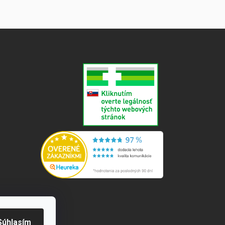
e
Súhlasím