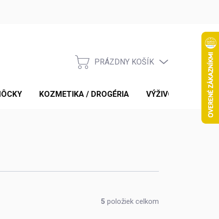
PRÁZDNY KOŠÍK
NÁKUPNÝ
KOŠÍK
MÔCKY
KOZMETIKA / DROGÉRIA
VÝŽIVOVÉ DOPLNK
5
položiek celkom