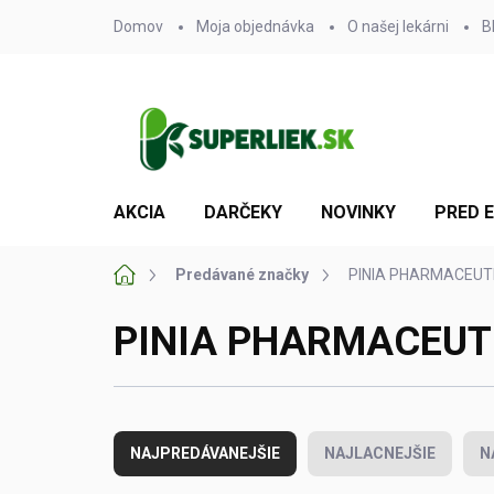
Prejsť
Domov
Moja objednávka
O našej lekárni
B
na
obsah
AKCIA
DARČEKY
NOVINKY
PRED 
Domov
Predávané značky
PINIA PHARMACEUTIC
PINIA PHARMACEUTIC
R
a
NAJPREDÁVANEJŠIE
NAJLACNEJŠIE
N
d
e