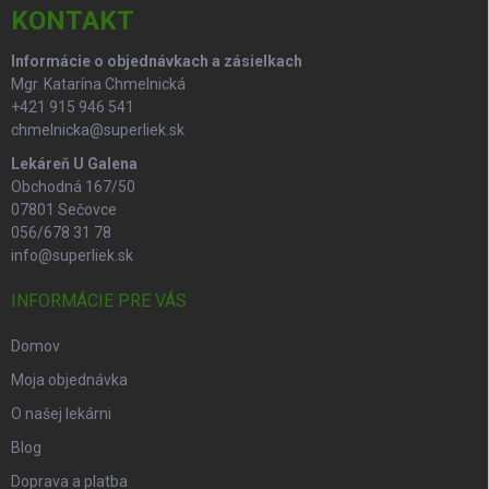
r
i
KONTAKT
v
e
k
Informácie o objednávkach a zásielkach
y
Mgr. Katarína Chmelnická
v
ý
+421 915 946 541
p
chmelnicka@superliek.sk
i
Lekáreň U Galena
s
Obchodná 167/50
u
07801 Sečovce
056/678 31 78
info@superliek.sk
INFORMÁCIE PRE VÁS
Domov
Moja objednávka
O našej lekárni
Blog
Doprava a platba