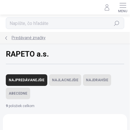
Prejsť
na
obsah
Hľadať
Predávané značky
RAPETO a.s.
R
a
NAJPREDÁVANEJŠIE
NAJLACNEJŠIE
NAJDRAHŠIE
d
e
ABECEDNE
n
i
9
položiek celkom
e
V
p
ý
r
p