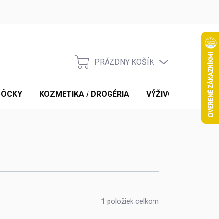
PRÁZDNY KOŠÍK
NÁKUPNÝ
KOŠÍK
MÔCKY
KOZMETIKA / DROGÉRIA
VÝŽIVOVÉ DOPLNK
1
položiek celkom