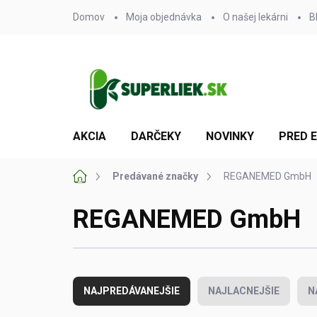
Prejsť
Domov
Moja objednávka
O našej lekárni
B
na
obsah
AKCIA
DARČEKY
NOVINKY
PRED 
Domov
Predávané značky
REGANEMED GmbH
REGANEMED GmbH
R
a
NAJPREDÁVANEJŠIE
NAJLACNEJŠIE
N
d
e