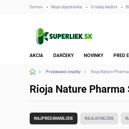
Prejsť
Domov
Moja objednávka
O našej lekárni
B
na
obsah
AKCIA
DARČEKY
NOVINKY
PRED 
Domov
Predávané značky
Rioja Nature Pharma 
Rioja Nature Pharma 
R
a
NAJPREDÁVANEJŠIE
NAJLACNEJŠIE
N
d
e