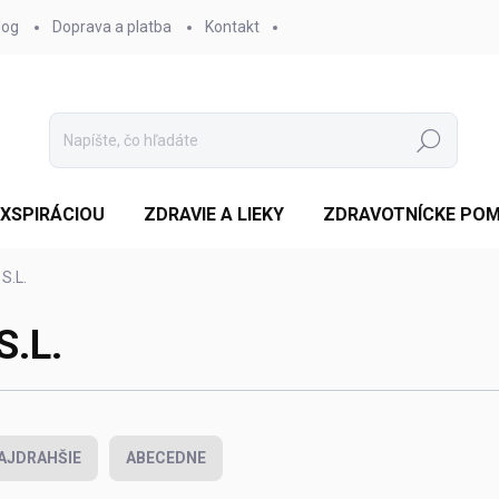
log
Doprava a platba
Kontakt
Hľadať
EXSPIRÁCIOU
ZDRAVIE A LIEKY
ZDRAVOTNÍCKE PO
S.L.
S.L.
AJDRAHŠIE
ABECEDNE