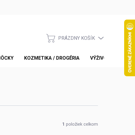
PRÁZDNY KOŠÍK
NÁKUPNÝ
KOŠÍK
MÔCKY
KOZMETIKA / DROGÉRIA
VÝŽIVOVÉ DOPLNK
1
položiek celkom