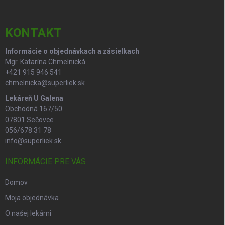
i
ä
k
e
t
y
v
i
KONTAKT
ý
e
p
Informácie o objednávkach a zásielkach
i
Mgr. Katarína Chmelnická
s
+421 915 946 541
u
chmelnicka@superliek.sk
Lekáreň U Galena
Obchodná 167/50
07801 Sečovce
056/678 31 78
info@superliek.sk
INFORMÁCIE PRE VÁS
Domov
Moja objednávka
O našej lekárni