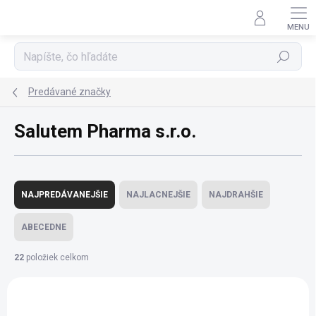
Prejsť
na
obsah
Hľadať
Predávané značky
Salutem Pharma s.r.o.
R
a
NAJPREDÁVANEJŠIE
NAJLACNEJŠIE
NAJDRAHŠIE
d
e
ABECEDNE
n
i
22
položiek celkom
e
V
p
ý
r
p