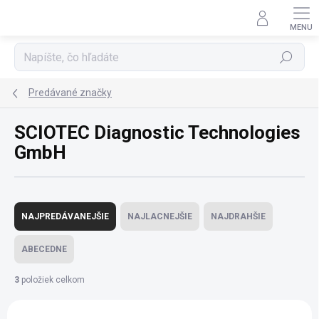
Prejsť
na
obsah
Hľadať
Predávané značky
SCIOTEC Diagnostic Technologies
GmbH
R
a
NAJPREDÁVANEJŠIE
NAJLACNEJŠIE
NAJDRAHŠIE
d
e
ABECEDNE
n
i
3
položiek celkom
e
V
p