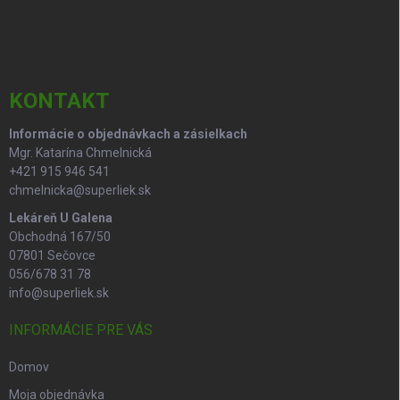
a
á
c
p
i
e
ä
p
t
r
i
KONTAKT
v
e
k
Informácie o objednávkach a zásielkach
y
Mgr. Katarína Chmelnická
v
ý
+421 915 946 541
p
chmelnicka@superliek.sk
i
Lekáreň U Galena
s
Obchodná 167/50
u
07801 Sečovce
056/678 31 78
info@superliek.sk
INFORMÁCIE PRE VÁS
Domov
Moja objednávka