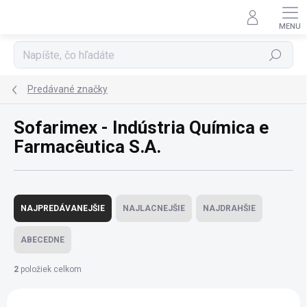
Prejsť
na
obsah
Hľadať
Predávané značky
Sofarimex - Indústria Química e
Farmacêutica S.A.
R
a
NAJPREDÁVANEJŠIE
NAJLACNEJŠIE
NAJDRAHŠIE
d
e
ABECEDNE
n
i
2
položiek celkom
e
V
p