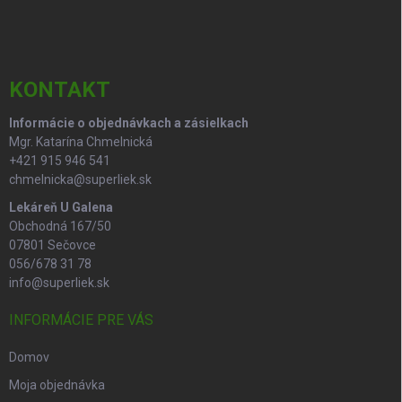
á
c
p
i
e
ä
p
t
r
i
KONTAKT
v
e
k
Informácie o objednávkach a zásielkach
y
Mgr. Katarína Chmelnická
v
ý
+421 915 946 541
p
chmelnicka@superliek.sk
i
Lekáreň U Galena
s
Obchodná 167/50
u
07801 Sečovce
056/678 31 78
info@superliek.sk
INFORMÁCIE PRE VÁS
Domov
Moja objednávka