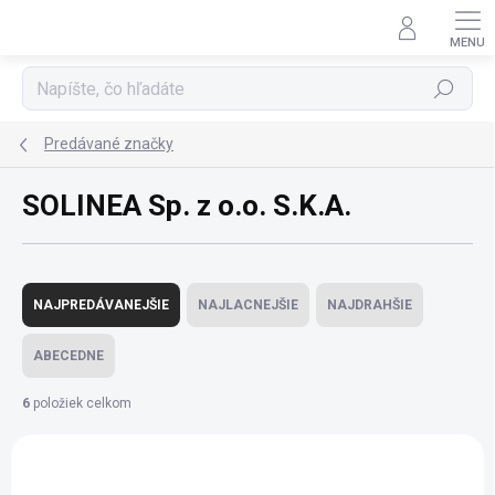
Prejsť
na
obsah
Hľadať
Predávané značky
SOLINEA Sp. z o.o. S.K.A.
R
a
NAJPREDÁVANEJŠIE
NAJLACNEJŠIE
NAJDRAHŠIE
d
e
ABECEDNE
n
i
6
položiek celkom
e
V
p
ý
r
p