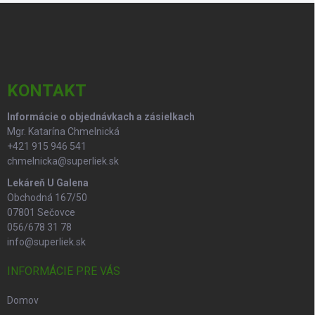
Z
a
á
c
p
i
e
ä
p
t
r
i
KONTAKT
v
e
k
Informácie o objednávkach a zásielkach
y
Mgr. Katarína Chmelnická
v
ý
+421 915 946 541
p
chmelnicka@superliek.sk
i
Lekáreň U Galena
s
Obchodná 167/50
u
07801 Sečovce
056/678 31 78
info@superliek.sk
INFORMÁCIE PRE VÁS
Domov