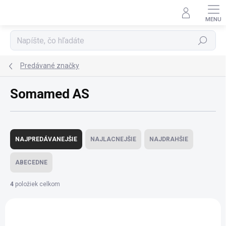
Prejsť
na
obsah
Hľadať
Predávané značky
Somamed AS
R
a
NAJPREDÁVANEJŠIE
NAJLACNEJŠIE
NAJDRAHŠIE
d
e
ABECEDNE
n
i
4
položiek celkom
e
V
p
ý
r
p