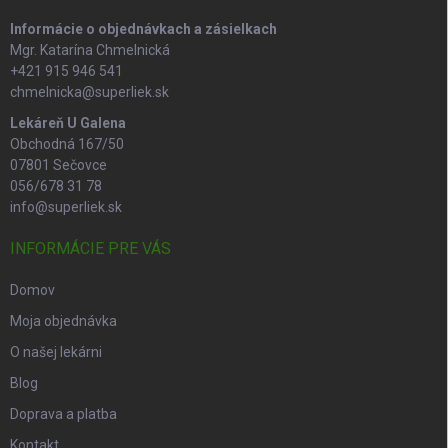
e
Informácie o objednávkach a zásielkach
Mgr. Katarína Chmelnická
+421 915 946 541
chmelnicka@superliek.sk
Lekáreň U Galena
Obchodná 167/50
07801 Sečovce
056/678 31 78
info@superliek.sk
INFORMÁCIE PRE VÁS
Domov
Moja objednávka
O našej lekárni
Blog
Doprava a platba
Kontakt