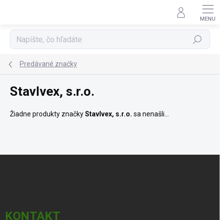
Prejsť
na
obsah
Hľadať
Predávané značky
StavIvex, s.r.o.
Žiadne produkty značky
StavIvex, s.r.o.
sa nenašli...
Z
á
p
ä
t
i
KONTAKT