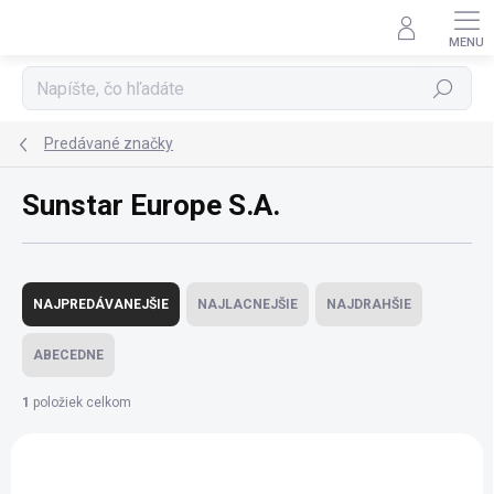
Prejsť
na
obsah
Hľadať
Predávané značky
Sunstar Europe S.A.
R
a
NAJPREDÁVANEJŠIE
NAJLACNEJŠIE
NAJDRAHŠIE
d
e
ABECEDNE
n
i
1
položiek celkom
e
V
p
ý
r
p