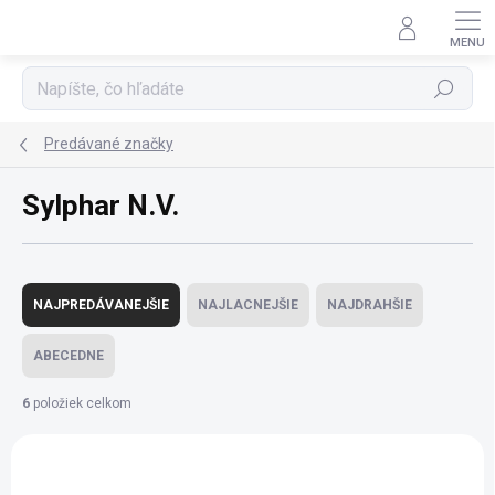
Prejsť
na
obsah
Hľadať
Predávané značky
Sylphar N.V.
R
a
NAJPREDÁVANEJŠIE
NAJLACNEJŠIE
NAJDRAHŠIE
d
e
ABECEDNE
n
i
6
položiek celkom
e
V
p
ý
r
p