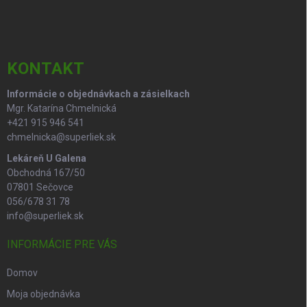
á
c
p
i
e
ä
p
t
r
i
KONTAKT
v
e
k
Informácie o objednávkach a zásielkach
y
Mgr. Katarína Chmelnická
v
ý
+421 915 946 541
p
chmelnicka@superliek.sk
i
Lekáreň U Galena
s
Obchodná 167/50
u
07801 Sečovce
056/678 31 78
info@superliek.sk
INFORMÁCIE PRE VÁS
Domov
Moja objednávka