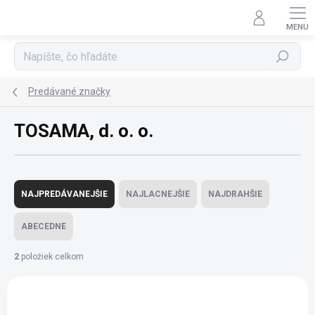
Prejsť
na
obsah
Hľadať
Predávané značky
TOSAMA, d. o. o.
R
a
NAJPREDÁVANEJŠIE
NAJLACNEJŠIE
NAJDRAHŠIE
d
e
ABECEDNE
n
i
2
položiek celkom
e
V
p
ý
r
p