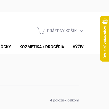
PRÁZDNY KOŠÍK
NÁKUPNÝ
KOŠÍK
MÔCKY
KOZMETIKA / DROGÉRIA
VÝŽIVOVÉ DOPLNK
4
položiek celkom