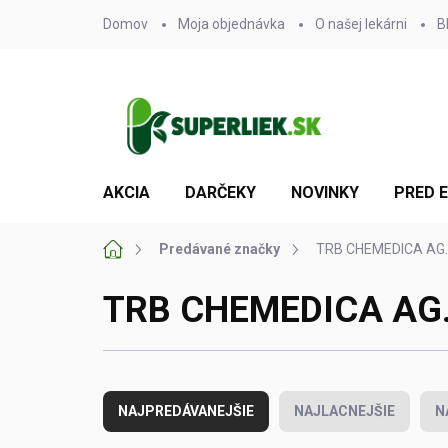
Prejsť
Domov
Moja objednávka
O našej lekárni
B
na
obsah
AKCIA
DARČEKY
NOVINKY
PRED 
Domov
Predávané značky
TRB CHEMEDICA AG.
TRB CHEMEDICA AG
R
a
NAJPREDÁVANEJŠIE
NAJLACNEJŠIE
N
d
e