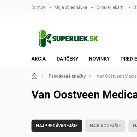
Prejsť
Domov
Moja objednávka
O našej lekárni
B
na
obsah
AKCIA
DARČEKY
NOVINKY
PRED 
Domov
Predávané značky
Van Oostveen Medica
Van Oostveen Medical
R
a
NAJPREDÁVANEJŠIE
NAJLACNEJŠIE
N
d
e