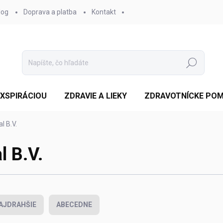
log
Doprava a platba
Kontakt
Hľadať
EXSPIRÁCIOU
ZDRAVIE A LIEKY
ZDRAVOTNÍCKE PO
l B.V.
 B.V.
AJDRAHŠIE
ABECEDNE