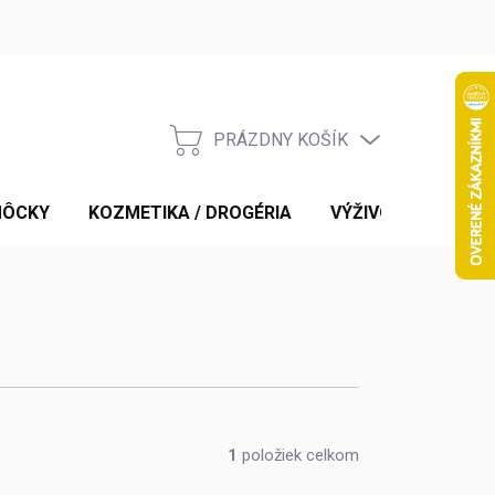
PRÁZDNY KOŠÍK
NÁKUPNÝ
KOŠÍK
MÔCKY
KOZMETIKA / DROGÉRIA
VÝŽIVOVÉ DOPLNK
1
položiek celkom