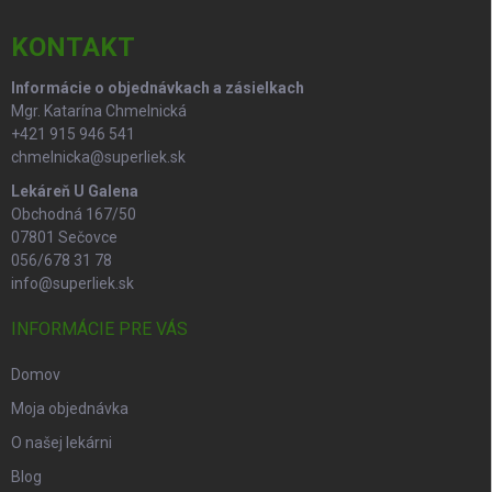
e
t
y
v
i
KONTAKT
ý
e
p
Informácie o objednávkach a zásielkach
i
Mgr. Katarína Chmelnická
s
+421 915 946 541
u
chmelnicka@superliek.sk
Lekáreň U Galena
Obchodná 167/50
07801 Sečovce
056/678 31 78
info@superliek.sk
INFORMÁCIE PRE VÁS
Domov
Moja objednávka
O našej lekárni
Blog