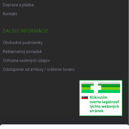
Doprava a platba
Kontakt
ĎALŠIE INFORMÁCIE
Obchodné podmienky
Reklamačný poriadok
Ochrana osobných údajov
Odstúpenie od zmluvy / vrátenie tovaru