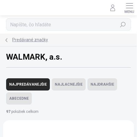
Prejsť
na
obsah
Hľadať
Predávané značky
WALMARK, a.s.
R
a
NAJPREDÁVANEJŠIE
NAJLACNEJŠIE
NAJDRAHŠIE
d
e
ABECEDNE
n
i
97
položiek celkom
e
V
p
ý
r
p