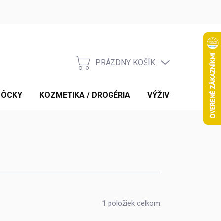
PRÁZDNY KOŠÍK
NÁKUPNÝ
KOŠÍK
MÔCKY
KOZMETIKA / DROGÉRIA
VÝŽIVOVÉ DOPLNK
1
položiek celkom