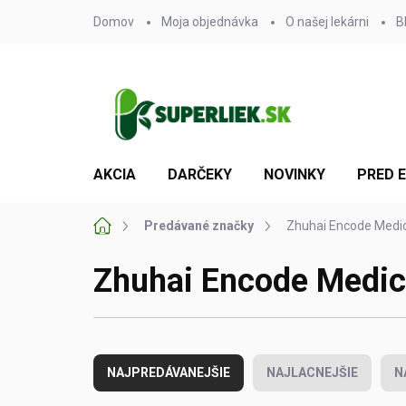
Prejsť
Domov
Moja objednávka
O našej lekárni
B
na
obsah
AKCIA
DARČEKY
NOVINKY
PRED 
Domov
Predávané značky
Zhuhai Encode Medica
Zhuhai Encode Medica
R
a
NAJPREDÁVANEJŠIE
NAJLACNEJŠIE
N
d
e