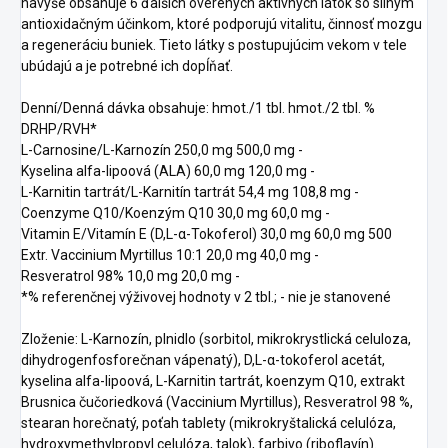
navyše obsahuje 6 ďalších overených aktívnych látok so silným
antioxidačným účinkom, ktoré podporujú vitalitu, činnosť mozgu
a regeneráciu buniek. Tieto látky s postupujúcim vekom v tele
ubúdajú a je potrebné ich dopĺňať.
Denní/Denná dávka obsahuje: hmot./1 tbl. hmot./2 tbl. %
DRHP/RVH*
L-Carnosine/L-Karnozín 250,0 mg 500,0 mg -
Kyselina alfa-lipoová (ALA) 60,0 mg 120,0 mg -
L-Karnitin tartrát/L-Karnitín tartrát 54,4 mg 108,8 mg -
Coenzyme Q10/Koenzým Q10 30,0 mg 60,0 mg -
Vitamin E/Vitamín E (D,L-α-Tokoferol) 30,0 mg 60,0 mg 500
Extr. Vaccinium Myrtillus 10:1 20,0 mg 40,0 mg -
Resveratrol 98% 10,0 mg 20,0 mg -
*% referenčnej výživovej hodnoty v 2 tbl.; - nie je stanovené
Zloženie: L-Karnozín, plnidlo (sorbitol, mikrokrystlická celuloza,
dihydrogenfosforečnan vápenatý), D,L-α-tokoferol acetát,
kyselina alfa-lipoová, L-Karnitin tartrát, koenzym Q10, extrakt
Brusnica čučoriedková (Vaccinium Myrtillus), Resveratrol 98 %,
stearan horečnatý, poťah tablety (mikrokryštalická celulóza,
hydroxymethylpropyl celulóza, talok), farbivo (riboflavín).