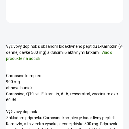
DETAILNÉ INFORMÁCIE
OPÝTAŤ SA
STRÁŽIŤ
Výživový doplnok s obsahom bioaktívneho peptidu L-Karnozín (v
dennej dávke 500 mg) a ďalšími 6 aktívnymi látkami.
Viac o
produkte na adc.sk
Carnosine komplex
900 mg
obnova buniek
Carnosine, Q10, vit. E, karnitin, ALA, resveratrol, vaccinium extr.
60 tbl.
Výživový doplnok
Základom prípravku Carnosine komplex je bioaktívny peptid L-
Karnozín, a to v extra vysokej dennej dávke 500 mg. Prípravok