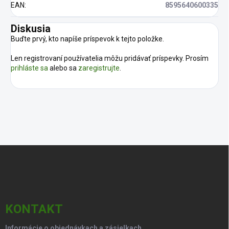
EAN
:
8595640600335
Diskusia
Buďte prvý, kto napíše príspevok k tejto položke.
Len registrovaní používatelia môžu pridávať príspevky. Prosím
prihláste sa
alebo sa
zaregistrujte
.
Z
á
p
ä
t
i
KONTAKT
e
Informácie o objednávkach a zásielkach