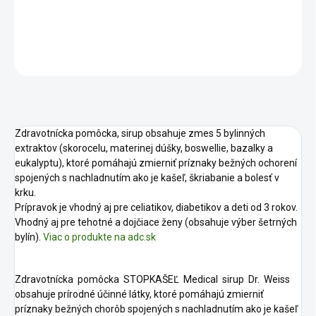
DETAILNÉ INFORMÁCIE
OPÝTAŤ SA
STRÁŽIŤ
Zdravotnícka pomôcka, sirup obsahuje zmes 5 bylinných
extraktov (skorocelu, materinej dúšky, boswellie, bazalky a
eukalyptu), ktoré pomáhajú zmierniť príznaky bežných ochorení
spojených s nachladnutím ako je kašeľ, škriabanie a bolesť v
krku.
Prípravok je vhodný aj pre celiatikov, diabetikov a deti od 3 rokov.
Vhodný aj pre tehotné a dojčiace ženy (obsahuje výber šetrných
bylín).
Viac o produkte na adc.sk
Zdravotnícka pomôcka STOPKAŠEĽ Medical sirup Dr. Weiss
obsahuje prírodné účinné látky, ktoré pomáhajú zmierniť
príznaky bežných chorôb spojených s nachladnutím ako je kašeľ