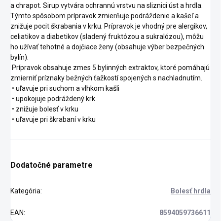
a chrapot. Sirup vytvára ochrannú vrstvu na sliznici úst a hrdla.
Týmto spôsobom prípravok zmierňuje podráždenie a kašeľ a
znižuje pocit škrabania v krku. Prípravok je vhodný pre alergikov,
celiatikov a diabetikov (sladený fruktózou a sukralózou), môžu
ho užívať tehotné a dojčiace ženy (obsahuje výber bezpečných
bylín).
Prípravok obsahuje zmes 5 bylinných extraktov, ktoré pomáhajú
zmierniť príznaky bežných ťažkostí spojených s nachladnutím.
• uľavuje pri suchom a vlhkom kašli
• upokojuje podráždený krk
• znižuje bolesť v krku
• uľavuje pri škrabaní v krku
Dodatočné parametre
Kategória
:
Bolesť hrdla
EAN
:
8594059736611