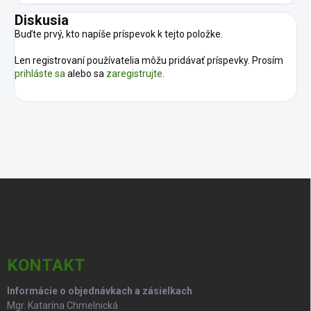
Diskusia
Buďte prvý, kto napíše príspevok k tejto položke.
Len registrovaní používatelia môžu pridávať príspevky. Prosím
prihláste sa
alebo sa
zaregistrujte
.
Z
á
p
ä
t
i
KONTAKT
e
Informácie o objednávkach a zásielkach
Mgr. Katarína Chmelnická