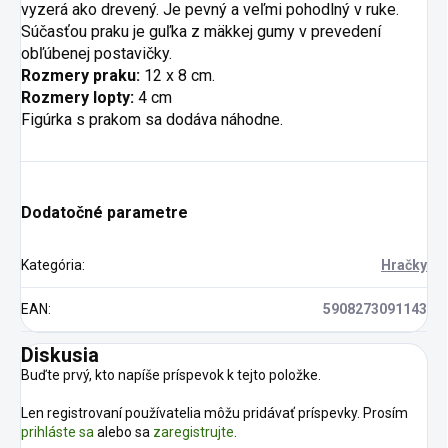
vyzerá ako drevený. Je pevný a veľmi pohodlný v ruke.
Súčasťou praku je guľka z mäkkej gumy v prevedení
obľúbenej postavičky.
Rozmery praku:
12 x 8 cm.
Rozmery lopty:
4 cm
Figúrka s prakom sa dodáva náhodne.
Dodatočné parametre
Kategória
:
Hračky
EAN
:
5908273091143
Diskusia
Buďte prvý, kto napíše príspevok k tejto položke.
Len registrovaní používatelia môžu pridávať príspevky. Prosím
prihláste sa
alebo sa
zaregistrujte
.