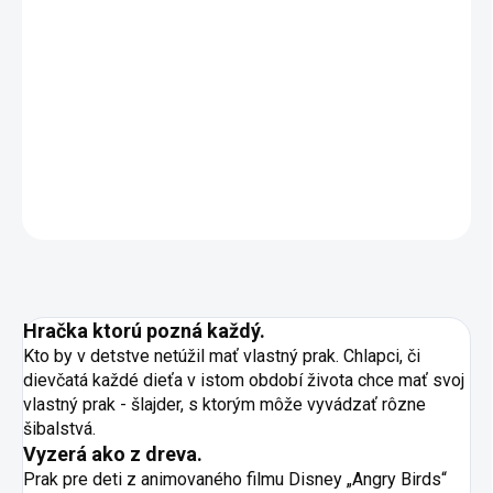
cena:
MOŽNOSTI
DORUČENIA
−
+
Pridať do košíka
DETAILNÉ INFORMÁCIE
OPÝTAŤ SA
STRÁŽIŤ
Hračka ktorú pozná každý.
Kto by v detstve netúžil mať vlastný prak. Chlapci, či
dievčatá každé dieťa v istom období života chce mať svoj
vlastný prak - šlajder, s ktorým môže vyvádzať rôzne
šibalstvá.
Vyzerá ako z dreva.
Prak pre deti z animovaného filmu Disney „Angry Birds“