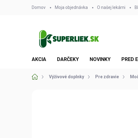
Prejsť
Domov
Moja objednávka
O našej lekárni
B
na
obsah
AKCIA
DARČEKY
NOVINKY
PRED 
Domov
Výživové doplnky
Pre zdravie
Moč
Neohodnotené
Podrobnosti hodn