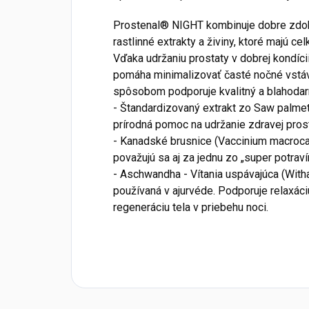
Prostenal® NIGHT kombinuje dobre zdok
rastlinné extrakty a živiny, ktoré majú c
Vďaka udržaniu prostaty v dobrej kondíc
pomáha minimalizovať časté nočné vstáv
spôsobom podporuje kvalitný a blahodar
- Štandardizovaný extrakt zo Saw palme
prírodná pomoc na udržanie zdravej pros
- Kanadské brusnice (Vaccinium macrocar
považujú sa aj za jednu zo „super potraví
- Aschwandha - Vítania uspávajúca (Withan
používaná v ajurvéde. Podporuje relaxáci
regeneráciu tela v priebehu noci.