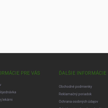
ORMÁCIE PRE VÁS
ĎALŠIE INFORMÁCIE
v
Obchodné podmienky
objednávka
Reklamačný poriadok
j lekárni
Ochrana osobných údajov