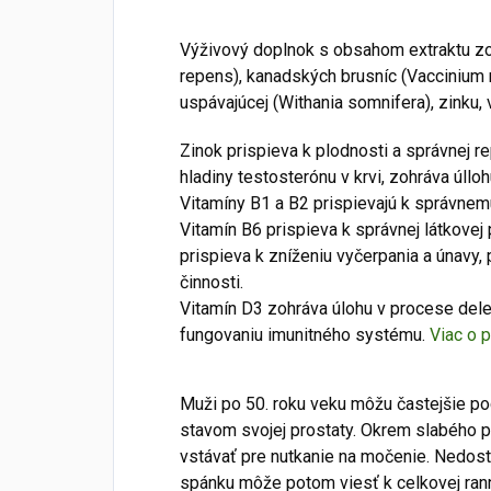
Výživový doplnok s obsahom extraktu z
repens), kanadských brusníc (Vaccinium
uspávajúcej (Withania somnifera), zinku, 
Zinok prispieva k plodnosti a správnej re
hladiny testosterónu v krvi, zohráva úllo
Vitamíny B1 a B2 prispievajú k správne
Vitamín B6 prispieva k správnej látkovej
prispieva k zníženiu vyčerpania a únavy, 
činnosti.
Vitamín D3 zohráva úlohu v procese dele
fungovaniu imunitného systému.
Viac o 
Muži po 50. roku veku môžu častejšie po
stavom svojej prostaty. Okrem slabého 
vstávať pre nutkanie na močenie. Nedost
spánku môže potom viesť k celkovej rann