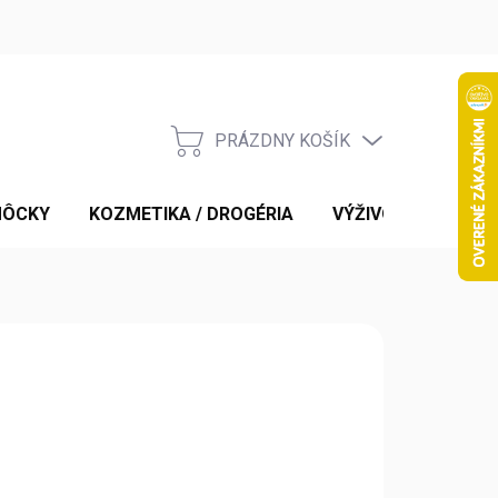
PRÁZDNY KOŠÍK
NÁKUPNÝ
KOŠÍK
MÔCKY
KOZMETIKA / DROGÉRIA
VÝŽIVOVÉ DOPLNK