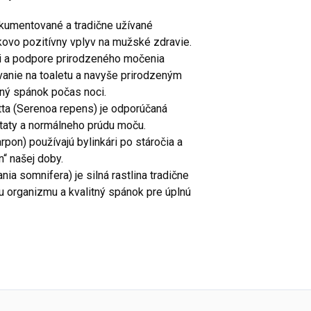
umentované a tradične užívané
elkovo pozitívny vplyv na mužské zdravie.
ii a podpore prirodzeného močenia
anie na toaletu a navyše prirodzeným
ný spánok počas noci.
tta (Serenoa repens) je odporúčaná
taty a normálneho prúdu moču.
pon) používajú bylinkári po stáročia a
n“ našej doby.
ia somnifera) je silná rastlina tradične
u organizmu a kvalitný spánok pre úplnú