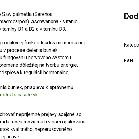
o Saw palmetta (Serenoa
Dod
 macrocarpon), Aschwandha - Vítanie
vitamíny B1 a B2 a vitamínu D3.
produkčnej funkcii, k udržaniu normálnej
Kategó
hu v procese delenia buniek.
mu fungovaniu nervového systému.
EAN
:
 premene dôležitej na tvorbu energie,
prispieva k regulácii hormonálnej
nia buniek, prispieva k správnemu
produkte na adc.sk
ciťovať nepríjemné prejavy spájané so
prúdu moču môžu muži v noci opakovane
atok kvalitného, neprerušovaného
ej únave.