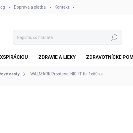
log
Doprava a platba
Kontakt
Hľadať
EXSPIRÁCIOU
ZDRAVIE A LIEKY
ZDRAVOTNÍCKE PO
ové cesty
WALMARK Prostenal NIGHT tbl 1x60 ks
otenia
ZNAČKA:
WALMARK, A.S.
€18,96
/ ks
Jednotková
SKLADOM
cena:
MOŽNOSTI DORUČENIA