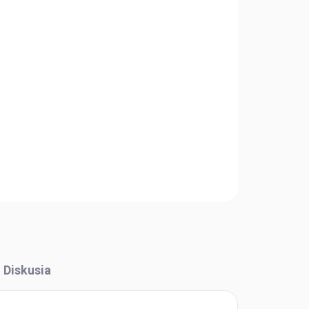
Pridať do košíka
OPÝTAŤ SA
STRÁŽIŤ
Diskusia